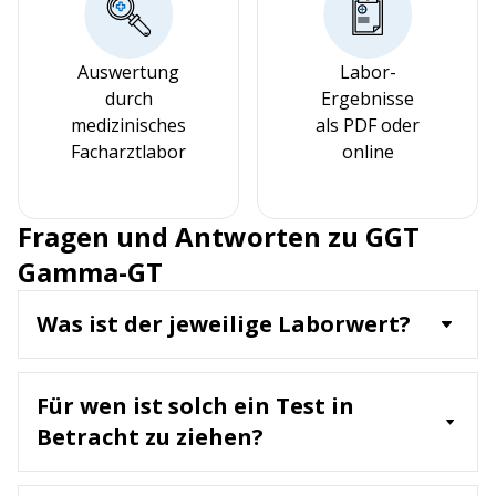
Auswertung
Labor-
durch
Ergebnisse
medizinisches
als PDF oder
Facharztlabor
online
Fragen und Antworten zu GGT
Gamma-GT
Was ist der jeweilige Laborwert?
GGT ist ein Enzym, das in der Leber, den
Gallenwegen und den Nieren vorkommt. Der
Für wen ist solch ein Test in
Laborwert misst die GGT-Konzentration im Blut
und dient der Beurteilung von Leber- und
Betracht zu ziehen?
Gallenwegserkrankungen.
Ein GGT-Test wird empfohlen für:
• Menschen mit Symptomen wie Müdigkeit,