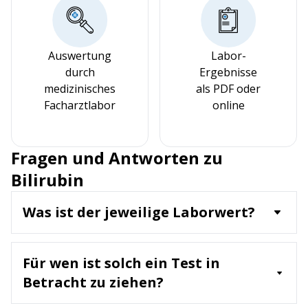
Auswertung
Labor-
durch
Ergebnisse
medizinisches
als PDF oder
Facharztlabor
online
Fragen und Antworten zu
Bilirubin
Was ist der jeweilige Laborwert?
Bilirubin ist ein Abbauprodukt des Hämoglobins,
das bei der Zersetzung alter roter
Für wen ist solch ein Test in
Blutkörperchen entsteht. Der Laborwert misst die
Gesamtbilirubinkonzentration im Blut, die
Betracht zu ziehen?
aus direktem (konjugiertem) und indirektem
Ein Bilirubin-Test wird empfohlen für: