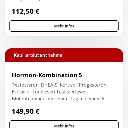
112,50
€
Mehr Infos
Kapillarblutentnahme
Hormon-Kombination 5
Testosteron, DHEA-S, Kortisol, Progesteron,
Estradiol. Für diesen Test sind zwei
Blutentnahmen am selben Tag mit einem 6-
stündigen Intervall erforderlich. Der erste Test
149,90
€
vor 10 Uhr und nüchtern!
Mehr Infos