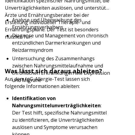
Identifikation spezifischer Nahrungsmittel, die
Unverträglichkeiten auslösen, und unterstützt
Ärzte und Ernährungsberater bei der
Analyse und Überwachung des
Erstellung individueller Therapie- und
Ernährungsverhaltens
Ernährungspläne. Der Test ist besonders
Diagnose und Management von chronisch
nützlich für:
entzündlichen Darmerkrankungen und
Reizdarmsyndrom
Untersuchung des Zusammenhangs
zwischen Nahrungsmittelaufnahme und
Was lässt sich daraus ableiten?
chronischen Erkrankungen wie Depression
Aus dem IgG-Allergie-Test lassen sich
und Migräne
folgende Informationen ableiten:
Identifikation von
Nahrungsmittelunverträglichkeiten
:
Der Test hilft, spezifische Nahrungsmittel
zu identifizieren, die Unverträglichkeiten
auslösen und Symptome verursachen
können.