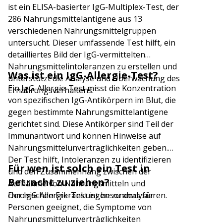
ist ein ELISA-basierter IgG-Multiplex-Test, der
286 Nahrungsmittelantigene aus 13
verschiedenen Nahrungsmittelgruppen
untersucht. Dieser umfassende Test hilft, ein
detailliertes Bild der IgG-vermittelten
Nahrungsmittelintoleranzen zu erstellen und
Was ist ein IgG-Allergie-Test?
unterstützt die Analyse und Überwachung des
Ein IgG-Allergie-Test misst die Konzentration
Ernährungsverhaltens.
von spezifischen IgG-Antikörpern im Blut, die
gegen bestimmte Nahrungsmittelantigene
gerichtet sind. Diese Antikörper sind Teil der
Immunantwort und können Hinweise auf
Nahrungsmittelunverträglichkeiten geben.
Der Test hilft, Intoleranzen zu identifizieren
Für wen ist solch ein Test in
und den Zusammenhang zwischen der
Betracht zu ziehen?
Aufnahme von Nahrungsmitteln und
chronischen Erkrankungen zu analysieren.
Der IgG-Allergie-Test ist besonders für
Personen geeignet, die Symptome von
Nahrungsmittelunverträglichkeiten