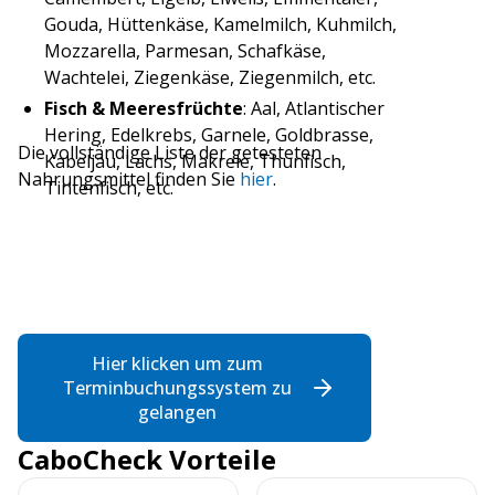
Gouda, Hüttenkäse, Kamelmilch, Kuhmilch,
Mozzarella, Parmesan, Schafkäse,
Wachtelei, Ziegenkäse, Ziegenmilch, etc.
Fisch & Meeresfrüchte
: Aal, Atlantischer
Hering, Edelkrebs, Garnele, Goldbrasse,
Die vollständige Liste der getesteten
Kabeljau, Lachs, Makrele, Thunfisch,
Nahrungsmittel finden Sie
hier
.
Tintenfisch, etc.
Fleisch
: Ente, Hirsch, Huhn, Kalb,
Kaninchen, Lamm, Pferd, Rind, Schwein,
Truthahn, etc.
Gemüse
: Artischocke, Aubergine, Avocado,
Blumenkohl, Brokkoli, Chicorée, Fenchel,
Grünkohl, Gurke, Karotte, Kartoffel,
Hier klicken um zum
Knoblauch, Kürbis, Lauch, Oliven, Paprika,
Terminbuchungssystem zu
Radieschen, Spinat, Tomate, Zwiebel, etc.
gelangen
Getreide & Samen
: Amarant, Buchweizen,
CaboCheck Vorteile
Dinkel, Gerste, Hafer, Hirse, Leinsamen,
Mais, Quinoa, Reis, Roggen, Weizen, etc.