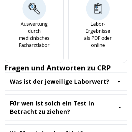
Auswertung
Labor-
durch
Ergebnisse
medizinisches
als PDF oder
Facharztlabor
online
Fragen und Antworten zu CRP
Was ist der jeweilige Laborwert?
CRP ist ein Akut-Phase-Protein, das in der Leber
produziert wird und bei Entzündungen
Für wen ist solch ein Test in
oder Infektionen im Körper ansteigt. Der
Laborwert misst die Konzentration von CRP im
Betracht zu ziehen?
Blut und ist ein unspezifischer Marker für
Ein CRP-Test wird empfohlen für:
entzündliche Prozess
• Menschen mit Symptomen wie Fieber,