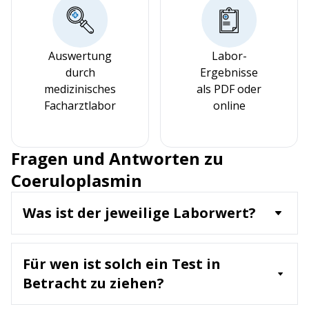
Auswertung
Labor-
durch
Ergebnisse
medizinisches
als PDF oder
Facharztlabor
online
Fragen und Antworten zu
Coeruloplasmin
Was ist der jeweilige Laborwert?
Coeruloplasmin ist ein Kupfertransportprotein,
das hauptsächlich in der Leber synthetisiert
Für wen ist solch ein Test in
wird. Der Laborwert misst die Konzentration von
Coeruloplasmin im Blut und dient zur
Betracht zu ziehen?
Beurteilung des Kupferstoffwechsels.
Ein Coeruloplasmin-Test wird empfohlen für: