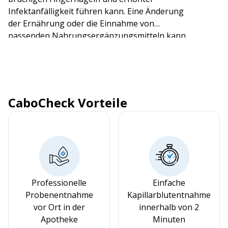
Infektanfälligkeit führen kann. Eine Änderung
der Ernährung oder die Einnahme von
passenden Nahrungsergänzungsmitteln kann
helfen, den Mangel auszugleichen. Mit
unserem Eisenmangel Test können Sie die
Konzentration des Ferritins, der Speicherform
des Eisens, in Ihrem Blut bestimmen lassen.
Das Ergebnis gibt Ihnen einen Hinweis auf
CaboCheck Vorteile
einen möglichen Eisenmangel.
Professionelle
Einfache
Probenentnahme
Kapillarblutentnahme
vor Ort in der
innerhalb von 2
Apotheke
Minuten