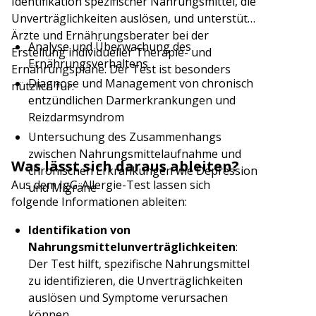
Identifikation spezifischer Nahrungsmittel, die
Unverträglichkeiten auslösen, und unterstützt
Ärzte und Ernährungsberater bei der
Analyse und Überwachung des
Erstellung individueller Therapie- und
Ernährungsverhaltens
Ernährungspläne. Der Test ist besonders
Diagnose und Management von chronisch
nützlich für:
entzündlichen Darmerkrankungen und
Reizdarmsyndrom
Untersuchung des Zusammenhangs
zwischen Nahrungsmittelaufnahme und
Was lässt sich daraus ableiten?
chronischen Erkrankungen wie Depression
Aus dem IgG-Allergie-Test lassen sich
und Migräne
folgende Informationen ableiten:
Identifikation von
Nahrungsmittelunverträglichkeiten
:
Der Test hilft, spezifische Nahrungsmittel
zu identifizieren, die Unverträglichkeiten
auslösen und Symptome verursachen
können.