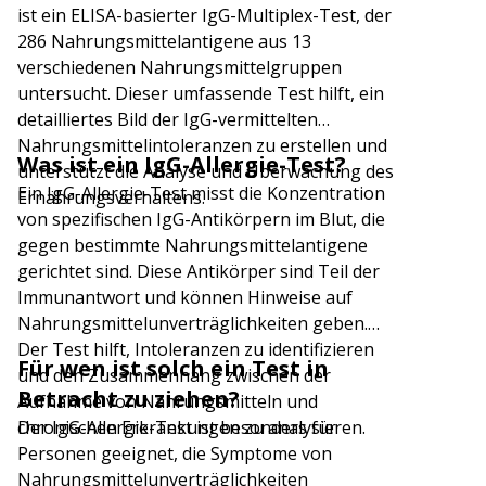
ist ein ELISA-basierter IgG-Multiplex-Test, der
286 Nahrungsmittelantigene aus 13
verschiedenen Nahrungsmittelgruppen
untersucht. Dieser umfassende Test hilft, ein
detailliertes Bild der IgG-vermittelten
Nahrungsmittelintoleranzen zu erstellen und
Was ist ein IgG-Allergie-Test?
unterstützt die Analyse und Überwachung des
Ein IgG-Allergie-Test misst die Konzentration
Ernährungsverhaltens.
von spezifischen IgG-Antikörpern im Blut, die
gegen bestimmte Nahrungsmittelantigene
gerichtet sind. Diese Antikörper sind Teil der
Immunantwort und können Hinweise auf
Nahrungsmittelunverträglichkeiten geben.
Der Test hilft, Intoleranzen zu identifizieren
Für wen ist solch ein Test in
und den Zusammenhang zwischen der
Betracht zu ziehen?
Aufnahme von Nahrungsmitteln und
chronischen Erkrankungen zu analysieren.
Der IgG-Allergie-Test ist besonders für
Personen geeignet, die Symptome von
Nahrungsmittelunverträglichkeiten