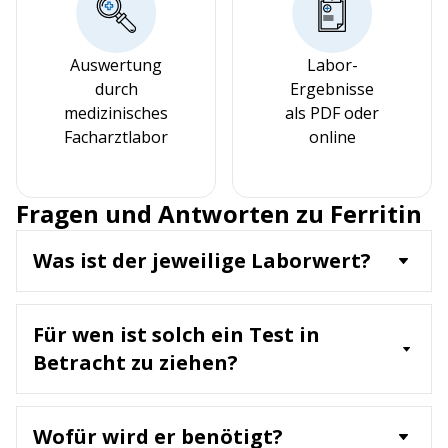
Auswertung
Labor-
durch
Ergebnisse
medizinisches
als PDF oder
Facharztlabor
online
Fragen und Antworten zu Ferritin
Was ist der jeweilige Laborwert?
Ferritin ist ein Protein, das Eisen speichert, und
dient als wichtiger Marker für die Eisenreserven
Für wen ist solch ein Test in
des Körpers. Der Laborwert misst die
Konzentration von Ferritin im Blut und wird oft
Betracht zu ziehen?
verwendet, um Eisenmangel oder
Ein Ferritin-Test wird empfohlen für:
Eisenüberladungen zu diagnostizieren.
Personen mit Symptomen wie Müdigkeit, Blässe
Wofür wird er benötigt?
oder Atemnot (Hinweis auf Eisenmangelanämie)