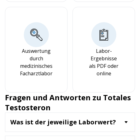
Auswertung
Labor-
durch
Ergebnisse
medizinisches
als PDF oder
Facharztlabor
online
Fragen und Antworten zu Totales
Testosteron
Was ist der jeweilige Laborwert?
Testosteron ist das wichtigste männliche
Sexualhormon (Androgen), das in den Hoden, aber