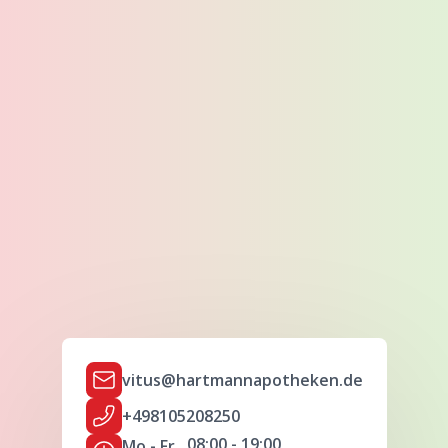
vitus@hartmannapotheken.de
+498105208250
08:00 - 19:00
Mo - Fr