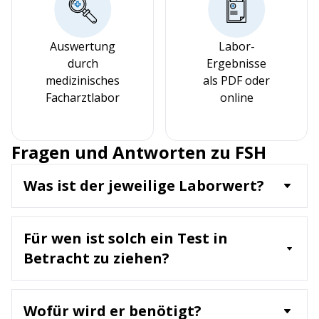
Auswertung
Labor-
durch
Ergebnisse
medizinisches
als PDF oder
Facharztlabor
online
Fragen und Antworten zu FSH
Was ist der jeweilige Laborwert?
FSH ist ein Hormon, das von der Hypophyse
produziert wird und eine Schlüsselrolle bei
Für wen ist solch ein Test in
der Regulation des Menstruationszyklus bei
Frauen sowie der Spermienproduktion bei
Betracht zu ziehen?
Männern spielt. Der Laborwert misst die
Ein FSH-Test wird empfohlen für:
Konzentration von FSH im Blut.
• Frauen mit unregelmäßigem
Wofür wird er benötigt?
Menstruationszyklus oder ausbleibender