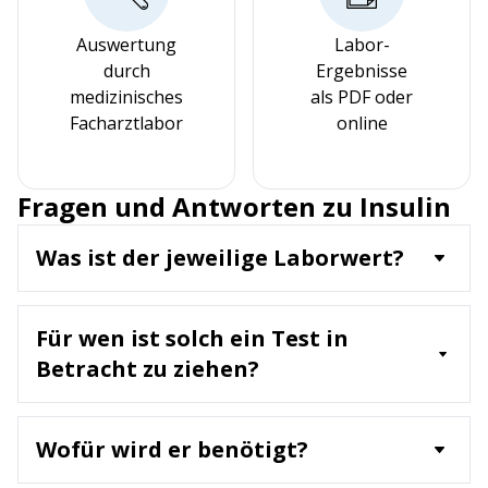
Auswertung
Labor-
durch
Ergebnisse
medizinisches
als PDF oder
Facharztlabor
online
Fragen und Antworten zu Insulin
Was ist der jeweilige Laborwert?
Insulin ist ein Hormon, das von der
Bauchspeicheldrüse produziert wird und für die
Für wen ist solch ein Test in
Regulation des Blutzuckerspiegels verantwortlich
ist. Der Laborwert misst die Insulinkonzentration
Betracht zu ziehen?
im Blut, insbesondere im nüchternen Zustand, um
Ein nüchterner Insulin-Test wird empfohlen für:
die Funktion der Bauchspeicheldrüse und den
Menschen mit Verdacht auf Insulinresistenz oder
Insulinspiegel zu beurteilen.
Wofür wird er benötigt?
Typ-2-Diabetes
Personen mit Symptomen von Hypoglykämie (z. B.
Der Test dient der Diagnose von Insulinresistenz,