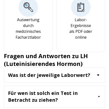
Auswertung
Labor-
durch
Ergebnisse
medizinisches
als PDF oder
Facharztlabor
online
Fragen und Antworten zu LH
(Luteinisierendes Hormon)
Was ist der jeweilige Laborwert?
LH ist ein Hormon der Hypophyse, das bei Frauen
den Eisprung auslöst und bei Männern
Für wen ist solch ein Test in
die Produktion von Testosteron in den Hoden
stimuliert. Der Laborwert misst die
Betracht zu ziehen?
Konzentration von LH im Blut.
Ein LH-Test wird empfohlen für: