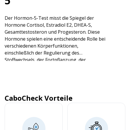
5
Der Hormon-5-Test misst die Spiegel der
Hormone Cortisol, Estradiol E2, DHEA-S,
Gesamttestosteron und Progesteron. Diese
Hormone spielen eine entscheidende Rolle bei
verschiedenen Körperfunktionen,
einschließlich der Regulierung des
Stoffwechsels, der Fortpflanzung, der
Stressreaktion und der allgemeinen
Gesundheit. Bitte beachten Sie, dass für
Cortisol zwei Proben (morgens und abends)
erforderlich sind (siehe Cortisol)!
CaboCheck Vorteile