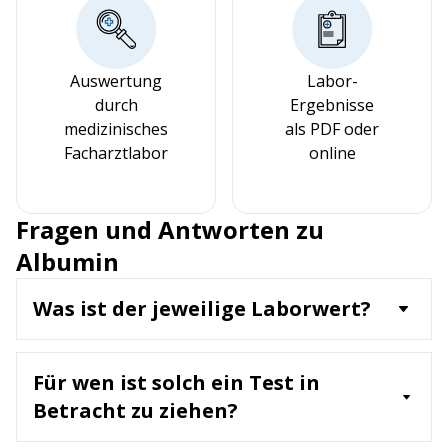
Auswertung
Labor-
durch
Ergebnisse
medizinisches
als PDF oder
Facharztlabor
online
Fragen und Antworten zu
Albumin
Was ist der jeweilige Laborwert?
Albumin ist ein Protein, das in der Leber
produziert wird und viele wichtige Funktionen hat,
Für wen ist solch ein Test in
darunter den Transport von Substanzen im Blut
und die Aufrechterhaltung des
Betracht zu ziehen?
kolloidosmotischen Drucks. Der Laborwert misst
Ein Albumin-Test wird empfohlen für: