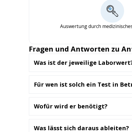
Auswertung durch medizinisches
Fragen und Antworten zu An
Was ist der jeweilige Laborwert
Anti-TPO sind Antikörper gegen die Thyreope
misst die Konzentration dieser Antikörper i
Für wen ist solch ein Test in Be
Ein Anti-TPO-Test wird empfohlen für:
Personen mit Verdacht auf Hashimoto-Thyr
Wofür wird er benötigt?
Patienten mit Symptomen einer Schilddrüsen
Menschen mit familiärer Vorbelastung für 
Der Test wird zur Diagnose und Überwachun
Frauen mit unerfülltem Kinderwunsch oder 
Schilddrüsenfunktionsstörungen zu klären 
Was lässt sich daraus ableiten?
Überwachung von Patienten mit Schilddrüse