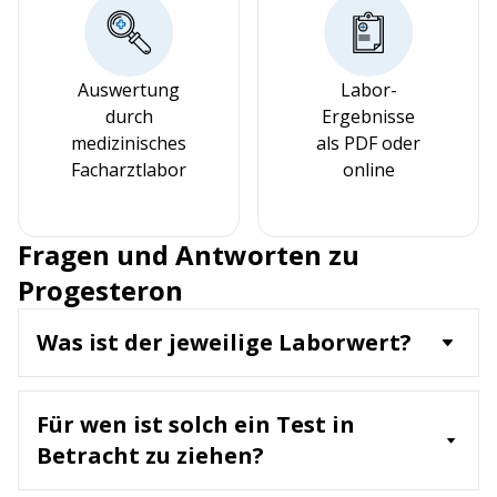
Auswertung
Labor-
durch
Ergebnisse
medizinisches
als PDF oder
Facharztlabor
online
Fragen und Antworten zu
Progesteron
Was ist der jeweilige Laborwert?
Progesteron ist ein Steroidhormon, das
hauptsächlich in den Eierstöcken und während der
Für wen ist solch ein Test in
Schwangerschaft in der Plazenta gebildet wird. Es
spielt eine wichtige Rolle bei der Regulation des
Betracht zu ziehen?
Menstruationszyklus und dem Erhaltung einer
Ein Progesteron-Test wird empfohlen für: