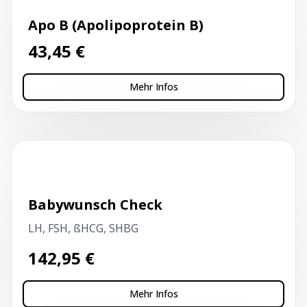
Apo B (Apolipoprotein B)
43,45
€
Mehr Infos
Kapillarblutentnahme
Babywunsch Check
LH, FSH, ßHCG, SHBG
142,95
€
Mehr Infos