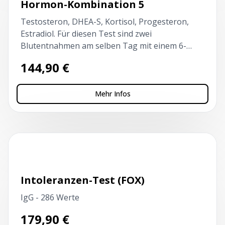
Hormon-Kombination 5
Testosteron, DHEA-S, Kortisol, Progesteron,
Estradiol. Für diesen Test sind zwei
Blutentnahmen am selben Tag mit einem 6-
stündigen Intervall erforderlich. Der erste Test
144,90
€
vor 10 Uhr und nüchtern!
Mehr Infos
Kapillarblutentnahme
Intoleranzen-Test (FOX)
IgG - 286 Werte
179,90
€