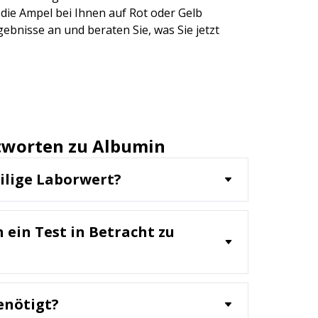
die Ampel bei Ihnen auf Rot oder Gelb
ebnisse an und beraten Sie, was Sie jetzt
tworten zu Albumin
eilige Laborwert?
n, das in der Leber produziert wird und viele
at,
h ein Test in Betracht zu
rt von Substanzen im Blut und die
s
ucks. Der Laborwert misst die
 empfohlen für:
im Blut und gibt
tomen wie Ödemen, Müdigkeit oder
nktion, Ernährungsstatus und
enötigt?