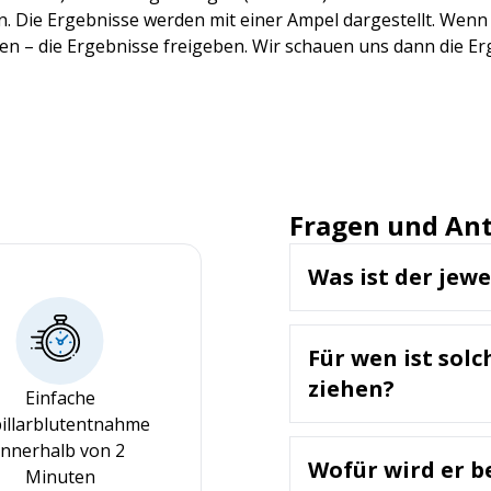
. Die Ergebnisse werden mit einer Ampel dargestellt. Wenn 
n – die Ergebnisse freigeben. Wir schauen uns dann die Erg
Fragen und An
Was ist der jew
Albumin ist ein Protei
wichtige Funktionen h
Für wen ist solc
darunter den Transpo
Aufrechterhaltung de
ziehen?
Einfache
kolloidosmotischen Dr
Ein Albumin-Test wird
illarblutentnahme
Albuminkonzentration 
• Patienten mit Symp
innerhalb von 2
Hinweise auf Leberfu
Wofür wird er b
Gewichtsverlust
Minuten
Nierenfunktion.