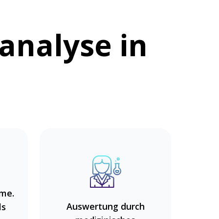
tanalyse in
me.
Auswertung durch
ls