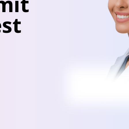
mit
st