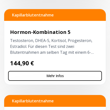
Kapillarblutentnahme
Hormon-Kombination 5
Testosteron, DHEA-S, Kortisol, Progesteron,
Estradiol. Für diesen Test sind zwei
Blutentnahmen am selben Tag mit einem 6-
stündigen Intervall erforderlich. Der erste Test
144,90
€
vor 10 Uhr und nüchtern!
Mehr Infos
Kapillarblutentnahme