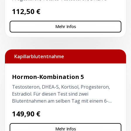
112,50
€
Mehr Infos
Kapillarblutentnahme
Hormon-Kombination 5
Testosteron, DHEA-S, Kortisol, Progesteron,
Estradiol. Für diesen Test sind zwei
Blutentnahmen am selben Tag mit einem 6-
stündigen Intervall erforderlich. Der erste Test
149,90
€
vor 10 Uhr und nüchtern!
Mehr Infos