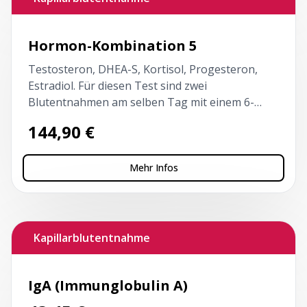
Hormon-Kombination 5
Testosteron, DHEA-S, Kortisol, Progesteron,
Estradiol. Für diesen Test sind zwei
Blutentnahmen am selben Tag mit einem 6-
stündigen Intervall erforderlich. Der erste Test
144,90
€
vor 10 Uhr und nüchtern!
Mehr Infos
Kapillarblutentnahme
IgA (Immunglobulin A)